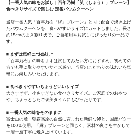
【一番人気の味をお試し｜百年乃樹「笑（しょう）」プレーン】
食べきりサイズで楽しむ 定番バウムクーヘン
当店一番人気「百年乃樹『縁』プレーン」と同じ配合で焼き上げ
たバウムクーヘンを、食べやすいサイズにカットしました。長さ
約15cmのまき割り状で、ご自宅用やお試しにぴったりの一品で
す。
■ まずは気軽に“お試し”
「百年乃樹」の味をまずは試してみたい方におすすめ。初めての
方でも手に取りやすいサイズ感で、当店のこだわりの味わいを気
軽にお楽しみいただけます。
■ 食べきりやすいちょうどいいサイズ
大きすぎず、小さすぎない食べきりサイズ。ご家庭でのおやつ
や、ちょっとしたご褒美タイムにもぴったりです。
■ 一番人気の味をそのままに
富士山の麓・朝霧高原の自然に育まれた新鮮な卵と、国産バター
を100％使用。「縁」プレーンと同じく、素材の良さを生かして
一層一層丁寧に焼き上げています。