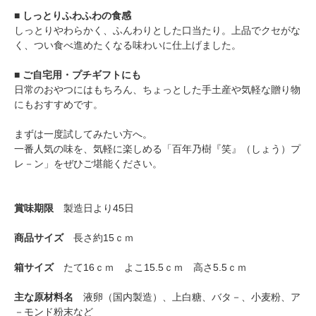
■ しっとりふわふわの食感
しっとりやわらかく、ふんわりとした口当たり。上品でクセがな
く、つい食べ進めたくなる味わいに仕上げました。
■ ご自宅用・プチギフトにも
日常のおやつにはもちろん、ちょっとした手土産や気軽な贈り物
にもおすすめです。
まずは一度試してみたい方へ。
一番人気の味を、気軽に楽しめる「百年乃樹『笑』（しょう）プ
レ－ン」をぜひご堪能ください。
賞味期限
製造日より45日
商品サイズ
長さ約15ｃｍ
箱サイズ
たて16ｃｍ よこ15.5ｃｍ 高さ5.5ｃｍ
主な原材料名
液卵（国内製造）、上白糖、バタ－、小麦粉、ア
－モンド粉末など