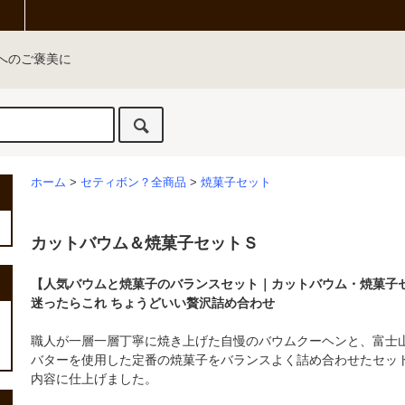
へのご褒美に
ホーム
>
セティボン？全商品
>
焼菓子セット
カットバウム＆焼菓子セットＳ
【人気バウムと焼菓子のバランスセット｜カットバウム・焼菓子セ
迷ったらこれ ちょうどいい贅沢詰め合わせ
職人が一層一層丁寧に焼き上げた自慢のバウムクーヘンと、富士
バターを使用した定番の焼菓子をバランスよく詰め合わせたセッ
内容に仕上げました。