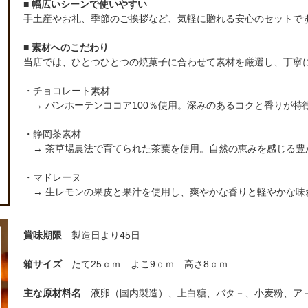
■ 幅広いシーンで使いやすい
手土産やお礼、季節のご挨拶など、気軽に贈れる安心のセットで
■ 素材へのこだわり
当店では、ひとつひとつの焼菓子に合わせて素材を厳選し、丁寧
・チョコレート素材
→ バンホーテンココア100％使用。深みのあるコクと香りが特
・静岡茶素材
→ 茶草場農法で育てられた茶葉を使用。自然の恵みを感じる豊
・マドレーヌ
→ 生レモンの果皮と果汁を使用し、爽やかな香りと軽やかな味
賞味期限
製造日より45日
箱サイズ
たて25ｃｍ よこ9ｃｍ 高さ8ｃｍ
主な原材料名
液卵（国内製造）、上白糖、バタ－、小麦粉、ア