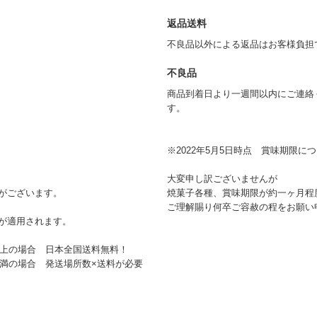
返品送料
不良品以外による返品はお客様負担
不良品
商品到着日より一週間以内にご連絡
す。
※2022年5月5日時点 賞味期限に
大変申し訳ございませんが
がございます。
焼菓子各種、賞味期限が約一ヶ月程
ご理解賜り何卒ご容赦の程をお願い
が適用されます。
込)以上の場合 日本全国送料無料！
込)未満の場合 発送場所数×送料が必要